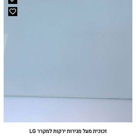
זכוכית מעל מגירות ירקות למקרר LG