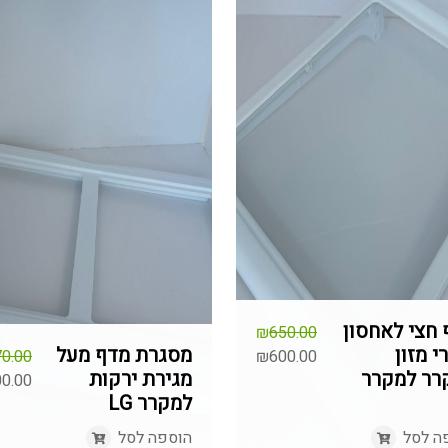
חצי לאחסון
₪
650.00
י מזון
מסגרת מדף מעל
המחיר
0.00
₪
600.00
רר למקרר
מגירת ירקות
המחיר
המקורי
המחיר
0.00
למקרר LG
היה:
הנוכחי
המחיר
המקור
הוא:
₪650.00.
היה:
הנוכח
ה לסל
הוספה לסל