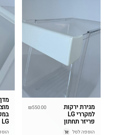
מדף 
מגירת ירקות
מוצר
₪
550.00
למקררי LG
במק
פריזר תחתון
LG
הוספה לסל
הוספ