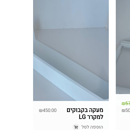
₪
57
מעקה בקבוקים
₪
450.00
₪
50
למקרר LG
י
י
הוספה לסל