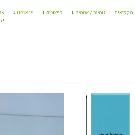
מקפיאים
גומיות / אטמים
פילטרים
מי אנחנו
צו
קש