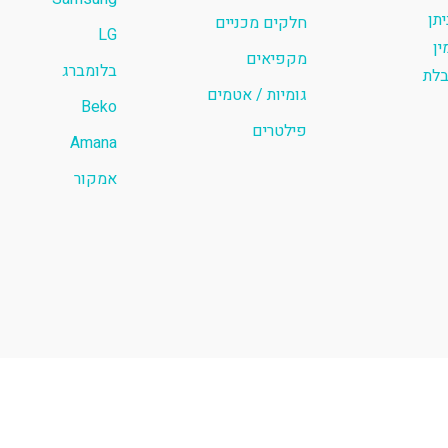
תן
חלקים מכניים
LG
ין
מקפיאים
בלומברג
בלת
גומיות / אטמים
Beko
פילטרים
Amana
אמקור
כל הזכויות שמורות @ מיטל מוצרי קירור 2024