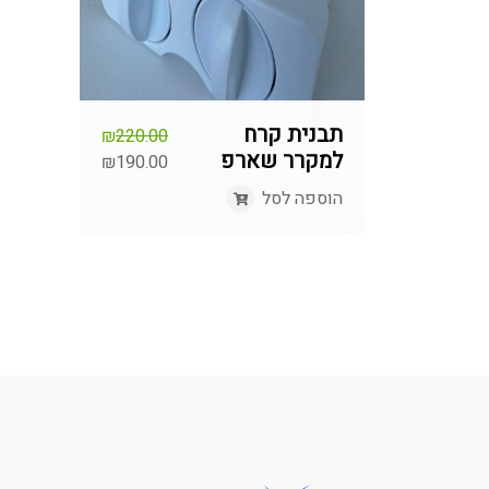
תבנית קרח
₪
220.00
למקרר שארפ
המחיר
₪
190.00
המחיר
המקורי
הוספה לסל
היה:
הנוכחי
הוא:
₪220.00.
₪190.00.