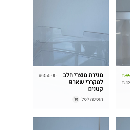
מגירת מוצרי חלב
₪
350.00
₪
49
למקררי שארפ
₪
42
קטנים
י
י
הוספה לסל
₪49
₪42