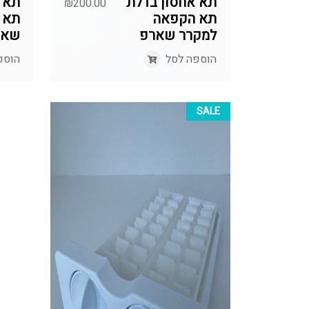
תא אחסון בדלת
תא 
₪
200.00
תא הקפאה
תא מ
למקרר שארפ
שאר
הוספה לסל
הוספ
SALE