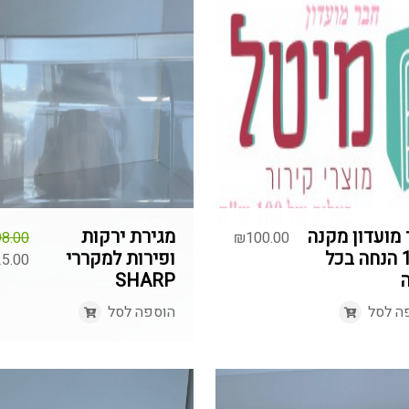
מועדון מקנה
מגירת ירקות
8.00
₪
100.00
10% הנחה בכל
ופירות למקררי
המחיר
5.00
SHARP
המחיר
המקור
היה:
הנוכח
ה לסל
הוספה לסל
הוא:
8.00.
5.00.