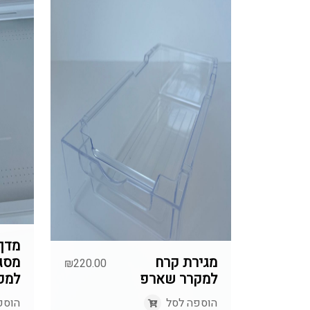
מדף 
מגירת קרח
מסג
₪
220.00
למקרר שארפ
למק
הוספה לסל
הוספ